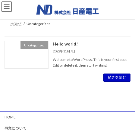
コ
ナ
ン
ビ
テ
ゲ
ン
ー
HOME
Uncategorized
ツ
シ
へ
ョ
ス
ン
Hello world!
キ
に
Uncategorized
ッ
移
2022年11月7日
プ
動
Welcome to WordPress. This is your first post.
Edit or delete it, then start writing!
続きを読む
HOME
事業について